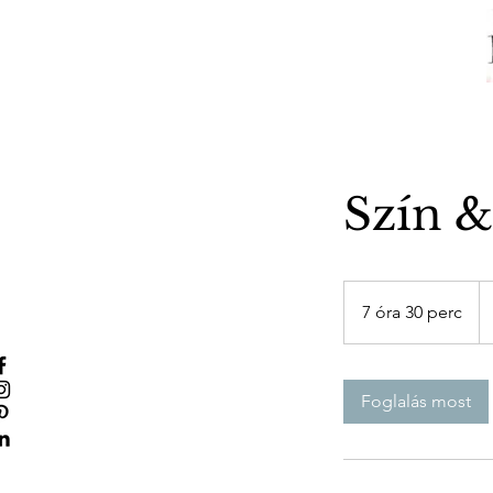
Szín &
18
ma
7 óra 30 perc
7
for
ó
r
a
Foglalás most
3
0
p