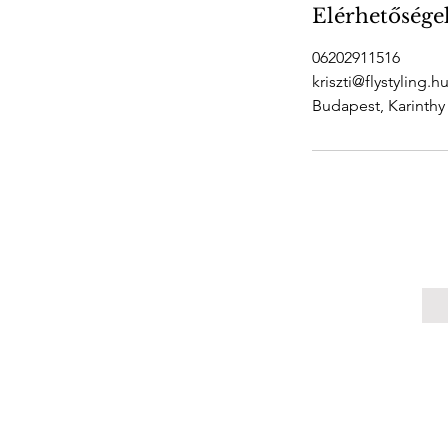
e
Elérhetősége
r
c
06202911516
kriszti@flystyling.h
Budapest, Karinthy