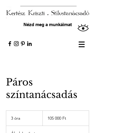
Nézd meg a munkáimat
Páros
színtanácsadás
105 000
magyar
3 óra
3
105 000 Ft
forint
ó
r