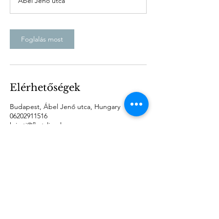
Ábel Jenő utca
a
Foglalás most
Elérhetőségek
Budapest, Ábel Jenő utca, Hungary
06202911516
kriszti@flystyling.hu
2020 ❤ by
Kertész Kriszti